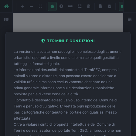
Catas
LUO
TERMINI E CONDIZIONI
✕
La versione rilasciata non raccoglie il complesso degli strumenti
Acc
urbanistici operanti a livello comunale ma solo quelli gestibili a
Bat
tutt'oggi in formato digitale.
Cam
Le informazioni desumibili dal contesto di TerniGEO, compresi i
calcoli su aree e distanze, non possono essere considerate a
Car
validità ufficiale ma sono esclusivamente destinate ad una
Cen
prima generale informazione sulle destinazioni urbanistiche
Col
previste per le diverse zone della città.
Col
Il prodotto è destinato ad esclusivo uso interno del Comune di
Terni e per uso divulgativo. E' vietata ogni riproduzione delle
Gab
basi cartografiche contenuto nel portale con qualsiasi mezzo
Il 
effettuata.
Mer
Oltre a violare i diritti di proprietà intellettuale del Comune di
co
Terni e dei realizzatori del portale TerniGEO, la riproduzione non
Pa