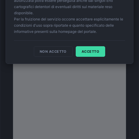
autorizzata potrà essere perseguita anche dai singoli Enti
Pe
cartografici detentori di eventuali diritti sul materiale reso
e
Pog
disponibile.
Per la fruizione del servizio occorre accettare esplicitamente le
Po
rio
li
condizioni d'uso sopra riportate e quanto specificato delle
Ro
 4
informative presenti sulla homepage del portale.
Tor
co
e
2
 -
NON ACCETTO
ACCETTO
ee
 -
 -
 -
ato
ico
 -
a
esse
4
-
e
-